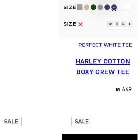
למוצר
זה
יש
מספר
XS
S
M
L
סוגים.
ניתן
PERFECT WHITE TEE
לבחור
את
האפשרויות
HARLEY COTTON
בעמוד
BOXY CREW TEE
המוצר
₪
449
SALE
SALE