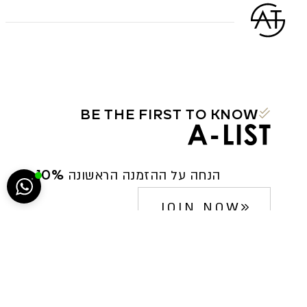
BE THE FIRST TO KNOW
הח
5222
10% הנחה על ההזמנה הראשונה
JOIN NOW
סגירה
ביטול הבהובים
מונוכרום
ספיה
ניגודיות גבוהה
שחור צהוב
היפוך צבעים
הדגשת כותרות