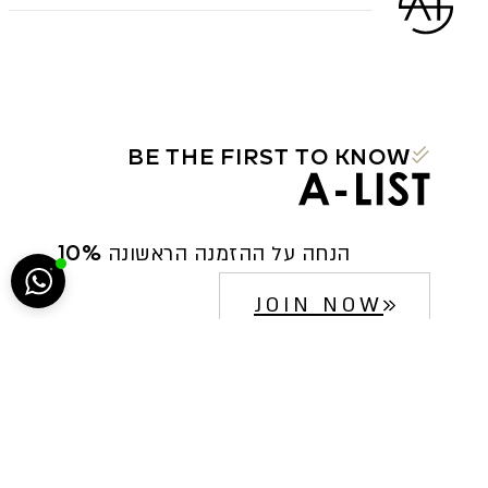
BE THE FIRST TO KNOW
הח
10% הנחה על ההזמנה הראשונה
5222
JOIN NOW
סגירה
ביטול הבהובים
מונוכרום
ספיה
ניגודיות גבוהה
שחור צהוב
היפוך צבעים
הדגשת כותרות