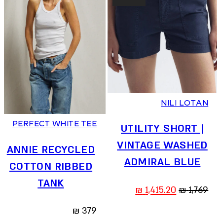
0
2
4
6
XS
S
M
L
NILI LOTAN
PERFECT WHITE TEE
UTILITY SHORT |
VINTAGE WASHED
ANNIE RECYCLED
ADMIRAL BLUE
COTTON RIBBED
TANK
המחיר
המחיר
₪
1,415.20
₪
1,769
המקורי
הנוכחי
₪
379
היה:
הוא: