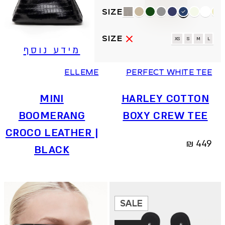
למוצר
זה
יש
מספר
XS
S
M
L
מידע נוסף
סוגים.
ניתן
ELLEME
PERFECT WHITE TEE
לבחור
את
האפשרויות
MINI
HARLEY COTTON
בעמוד
BOOMERANG
BOXY CREW TEE
המוצר
CROCO LEATHER |
₪
449
BLACK
SALE