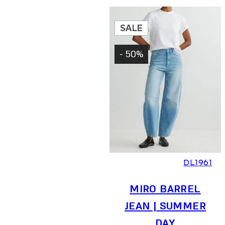
היה:
הוא:
973 ₪.
1,390 ₪.
SALE
50% -
23
24
25
26
27
28
29
30
DL1961
MIRO BARREL
JEAN | SUMMER
DAY