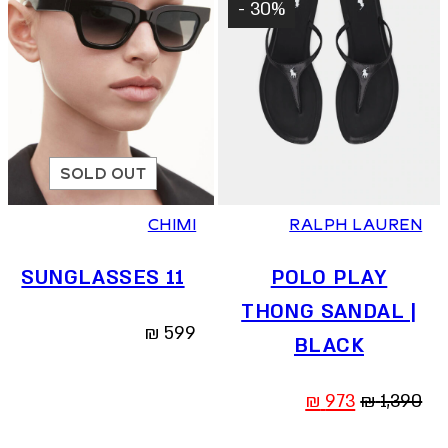
30% -
SOLD OUT
35.5
36.5
37
38
38.5
39.5
CHIMI
RALPH LAUREN
SUNGLASSES 11
POLO PLAY
THONG SANDAL |
₪
599
BLACK
המחיר
המחיר
₪
973
₪
1,390
המקורי
הנוכחי