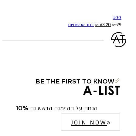
UGG
המחיר
המחיר
למוצר
79
₪
63.20
₪
בחר אפשרויות
המקורי
הנוכחי
זה
היה:
הוא:
יש
79 ₪.
63.20 ₪.
מספר
סוגים.
ניתן
לבחור
את
האפשרויות
BE THE FIRST TO KNOW
בעמוד
המוצר
10% הנחה על ההזמנה הראשונה
JOIN NOW