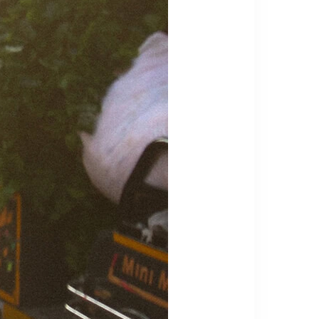
SIZE
COLOR
PRICE
₪
1
₪
780,418