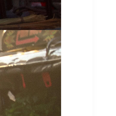
Reset all filters
SORT
SHOP
החדש ביותר
רנדומלי
הפופולרי ביותר
מהזול ליקר
מהיקר לזול
CATEGORIES