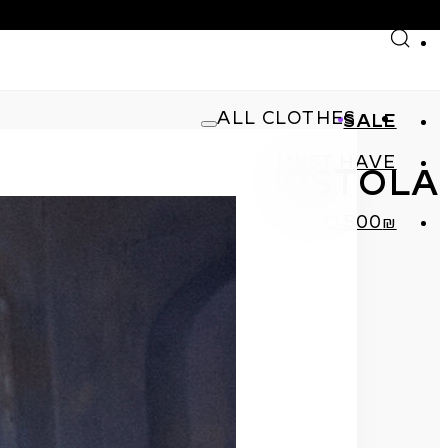
Skip to main content
Skip to footer
ALL CLOTHES
SALE
MUST HAVE
PISTOLA
SHOP
₪UP TO 500