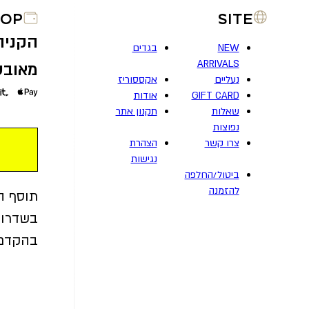
HOP
SITE
הקניה
NEW
בגדים
ARRIVALS
מאובטח
נעליים
אקססוריז
GIFT CARD
אודות
שאלות
תקנון אתר
נפוצות
צרו קשר
הצהרת
נגישות
ביטול/החלפה
להזמנה
תוסף ה
בשדרוג
בהקדם