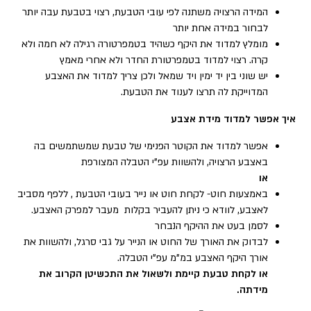
המידה הרצויה משתנה לפי עובי הטבעת, רצוי בטבעת עבה יותר
לבחור במידה אחת יותר
מומלץ למדוד את היקף כשהיד בטמפרטורה רגילה לא חמה ולא
קרה. רצוי למדוד בטמפרטורת החדר ולא אחרי מאמץ
יש שוני בין יד ימין ויד שמאל ולכן צריך למדוד את האצבע
המדוייקת לה תרצו לענוד את הטבעת.
איך אפשר למדוד מידת אצבע
אפשר למדוד את הקוטר הפנימי של טבעת שמשתמשים בה
באצבע הרצויה, ולהשוות עפ”י הטבלה המצורפת
או
באמצעות חוט- לקחת חוט או נייר בעובי הטבעת , ללפף מסביב
לאצבע, לוודא כי ניתן להעביר בקלות מעבר למפרק האצבע.
לסמן בעט את ההיקף הנבחר
לבדוק את האורך של החוט או הנייר על גבי סרגל, ולהשוות את
אורך היקף האצבע במ”מ עפ”י הטבלה.
או
לקחת טבעת קיימת ולשאול את התכשיטן הקרוב את
מידתה.