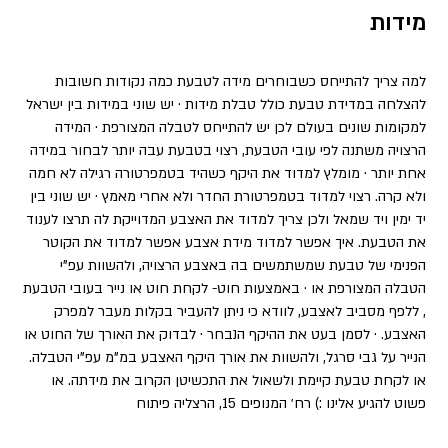
מידות
למה צריך להתייחס כשבוחרים מידה לטבעת כמה נקודות חשובות
להצלחה במדידת טבעת כולל טבלת מידות · יש שוני במידות בין ישראל
למקומות שונים בעולם לכן יש להתייחס לטבלה המצורפת · המידה
הרצויה משתנה לפי עובי הטבעת, רצוי בטבעת עבה יותר לבחור במידה
אחת יותר · מומלץ למדוד את היקף כשהיד בטמפרטורה רגילה לא חמה
ולא קרה. רצוי למדוד בטמפרטורת החדר ולא אחרי מאמץ · יש שוני בין
יד ימין ויד שמאל ולכן צריך למדוד את האצבע המדוייקת לה תרצו לענוד
את הטבעת. איך אפשר למדוד מידת אצבע אפשר למדוד את הקוטר
הפנימי של טבעת שמשתמשים בה באצבע הרצויה, ולהשוות עפ”י
הטבלה המצורפת או · באמצעות חוט- לקחת חוט או נייר בעובי הטבעת
, ללפף מסביב לאצבע, לוודא כי ניתן להעביר בקלות מעבר למפרק
האצבע. · לסמן בעט את ההיקף הנבחר · לבדוק את האורך של החוט או
הנייר על גבי סרגל, ולהשוות את אורך היקף האצבע במ”מ עפ”י הטבלה.
או לקחת טבעת קיימת ולשאול את התכשיטן הקרוב את מידתה. או
פשוט להגיע אלינו :) רח׳ המנופים 15, הרצליה פיתוח