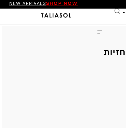
NEW ARRIVALS
SHOP NOW
Skip to main content
Skip to footer
FINAL SALE UP TO 70%
NEW ARRIVALS
SHOP NOW
חזיות