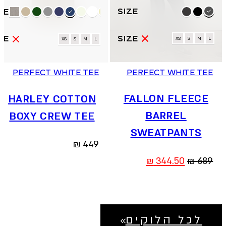
למוצר
למוצר
זה
זה
יש
יש
מספר
מספר
XS
S
M
L
XS
S
M
L
סוגים.
סוגים.
ניתן
ניתן
PERFECT WHITE TEE
PERFECT WHITE TEE
לבחור
לבחור
את
את
האפשרויות
האפשרויות
FALLON FLEECE
HARLEY COTTON
בעמוד
בעמוד
BARREL
BOXY CREW TEE
המוצר
המוצר
SWEATPANTS
₪
449
המחיר
המחיר
₪
344.50
₪
689
המקורי
הנוכחי
היה:
הוא:
344.50 ₪.
689 ₪.
לכל הלוקים