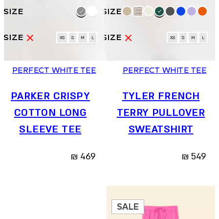
למוצר
למוצר
זה
זה
יש
יש
מספר
מספר
XS
S
M
L
XS
S
M
L
סוגים.
סוגים.
ניתן
ניתן
PERFECT WHITE TEE
PERFECT WHITE TEE
לבחור
לבחור
את
את
האפשרויות
האפשרויות
PARKER CRISPY
TYLER FRENCH
בעמוד
בעמוד
COTTON LONG
TERRY PULLOVER
המוצר
המוצר
SLEEVE TEE
SWEATSHIRT
₪
469
₪
549
SALE