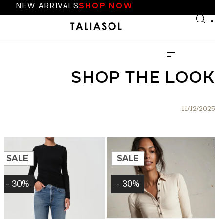
NEW ARRIVALS
SHOP NOW
Skip to main content
Skip to footer
FINAL SALE UP TO 70%
NEW ARRIVALS
SHOP NOW
SHOP THE LOOK
11/12/2025
SALE
SALE
30% -
30% -