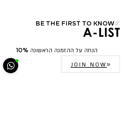
BE THE FIRST TO KNOW
הח
10% הנחה על ההזמנה הראשונה
5222
JOIN NOW
סגירה
ביטול הבהובים
מונוכרום
ספיה
ניגודיות גבוהה
שחור צהוב
היפוך צבעים
הדגשת כותרות