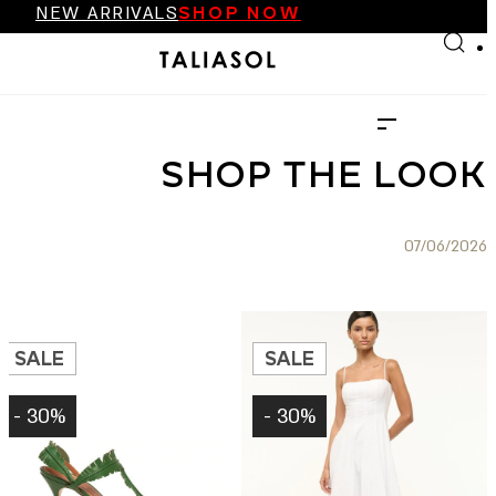
NEW ARRIVALS
SHOP NOW
Skip to main content
Skip to footer
FINAL SALE UP TO 70%
NEW ARRIVALS
SHOP NOW
FINAL SALE UP TO 70%
NEW ARRIVALS
SHOP NOW
SHOP THE LOOK
07/06/2026
SALE
SALE
30% -
30% -