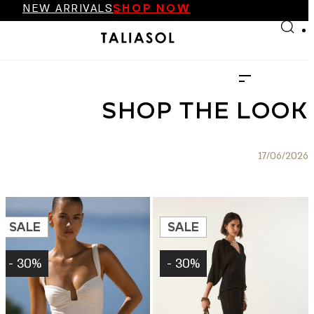
NEW ARRIVALS
SHOP NOW
Skip to main content
Skip to footer
FINAL SALE UP TO 70%
NEW ARRIVALS
SHOP NOW
FINAL SALE UP TO 70%
NEW ARRIVALS
SHOP NOW
SHOP THE LOOK
17/06/2026
SALE
SALE
30% -
30% -