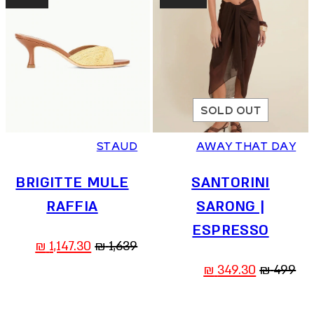
SOLD OUT
36
37
38
39
40
41
STAUD
AWAY THAT DAY
BRIGITTE MULE
SANTORINI
RAFFIA
SARONG |
ESPRESSO
המחיר
המחיר
₪
1,147.30
₪
1,639
המקורי
הנוכחי
המחיר
המחיר
₪
349.30
₪
499
היה:
הוא:
המקורי
הנוכחי
,147.30 ₪.
1,639 ₪.
היה:
הוא: