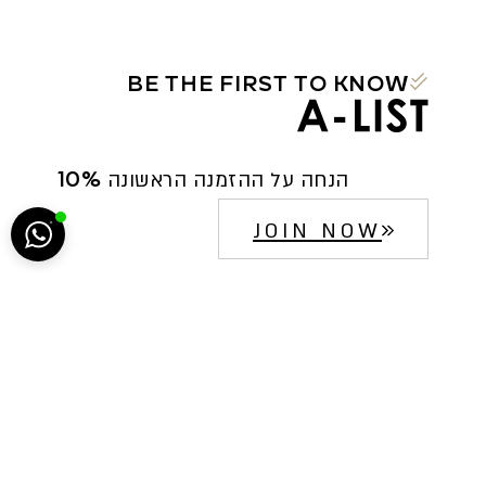
BE THE FIRST TO KNOW
הח
10% הנחה על ההזמנה הראשונה
5222
JOIN NOW
סגירה
ביטול הבהובים
מונוכרום
ספיה
ניגודיות גבוהה
שחור צהוב
היפוך צבעים
הדגשת כותרות