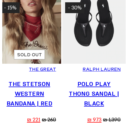
15% -
30% -
SOLD OUT
35.5
36.5
37
38
38.5
39.5
THE GREAT
RALPH LAUREN
THE STETSON
POLO PLAY
WESTERN
THONG SANDAL |
BANDANA | RED
BLACK
המחיר
המחיר
המחיר
המחיר
₪
221
₪
260
₪
973
₪
1,390