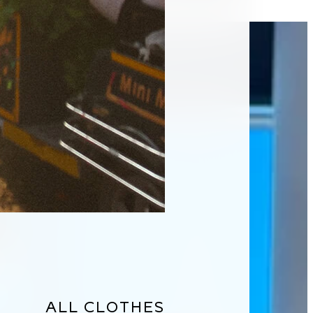
ALL CLOTHES