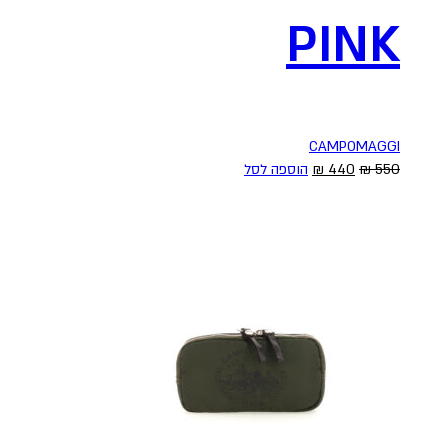
PINK
CAMPOMAGGI
המחיר
המחיר
550
₪
440
₪
הוספה לסל
המקורי
הנוכחי
היה:
הוא:
440 ₪.
550 ₪.