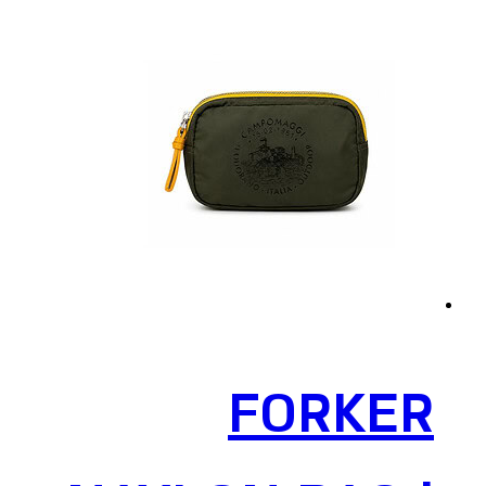
היה:
הוא:
440 ₪.
550 ₪.
FORKER