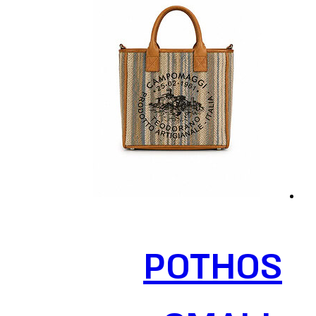
היה:
הוא:
יש
299 ₪.
89.70 ₪.
מספר
סוגים.
ניתן
לבחור
את
האפשרויות
בעמוד
המוצר
POTHOS