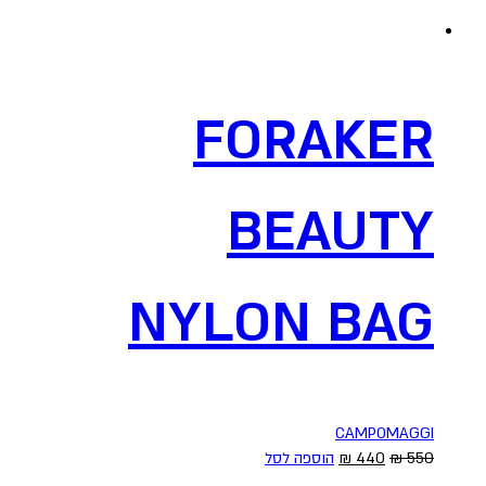
FORAKER
BEAUTY
NYLON BAG
CAMPOMAGGI
המחיר
המחיר
550
₪
440
₪
הוספה לסל
המקורי
הנוכחי