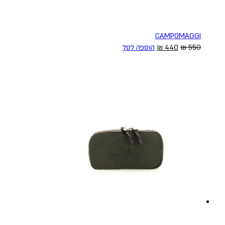
CAMPOMAGGI
המחיר
המחיר
550
₪
440
₪
הוספה לסל
המקורי
הנוכחי
היה:
הוא:
440 ₪.
550 ₪.