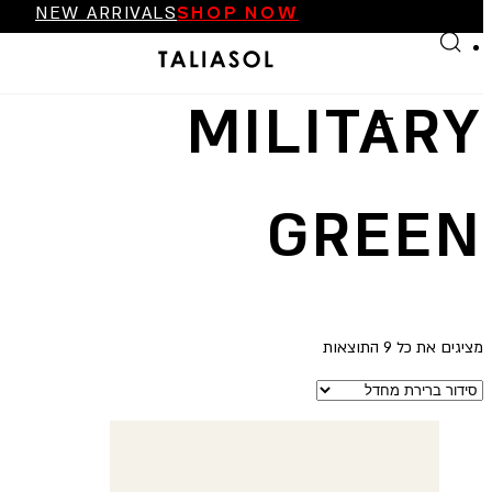
NEW ARRIVALS
SHOP NOW
Skip to main content
Skip to footer
FINAL SALE UP TO 70%
NEW ARRIVALS
SHOP NOW
MILITARY
GREEN
מציגים את כל ⁦9⁩ התוצאות