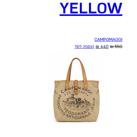
YELLOW
CAMPOMAGGI
המחיר
המחיר
550
₪
440
₪
הוספה לסל
המקורי
הנוכחי
היה:
הוא:
440 ₪.
550 ₪.