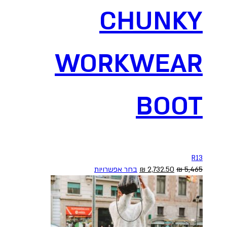
CHUNKY
WORKWEAR
BOOT
R13
המחיר
המחיר
למוצר
5,465
₪
2,732.50
₪
בחר אפשרויות
המקורי
הנוכחי
זה
היה:
הוא:
יש
5,465 ₪.
2,732.50 ₪.
מספר
סוגים.