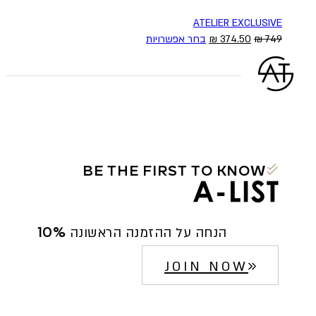
ATELIER EXCLUSIVE
המחיר
המחיר
למוצר
749
₪
374.50
₪
בחר אפשרויות
המקורי
הנוכחי
זה
היה:
הוא:
יש
749 ₪.
374.50 ₪.
מספר
סוגים.
ניתן
לבחור
את
האפשרויות
BE THE FIRST TO KNOW
בעמוד
המוצר
10% הנחה על ההזמנה הראשונה
JOIN NOW