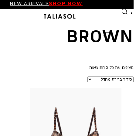
NEW ARRIVALS
SHOP NOW
Skip to main content
Skip to footer
FINAL SALE UP TO 70%
NEW ARRIVALS
SHOP NOW
BROWN
מציגים את כל ⁦3⁩ התוצאות