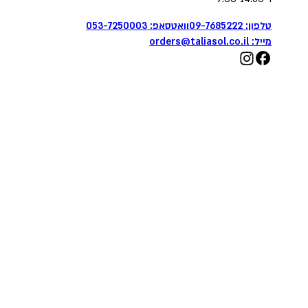
טלפון: 09-7685222
וואטסאפ: 053-7250003
מייל:
orders@taliasol.co.il