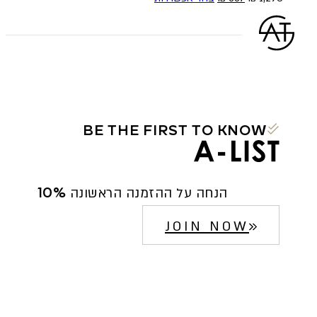
המקורי
הנוכחי
זה
היה:
הוא:
יש
1,290 ₪.
387 ₪.
מספר
סוגים.
ניתן
לבחור
את
האפשרויות
BE THE FIRST TO KNOW
בעמוד
המוצר
10% הנחה על ההזמנה הראשונה
JOIN NOW