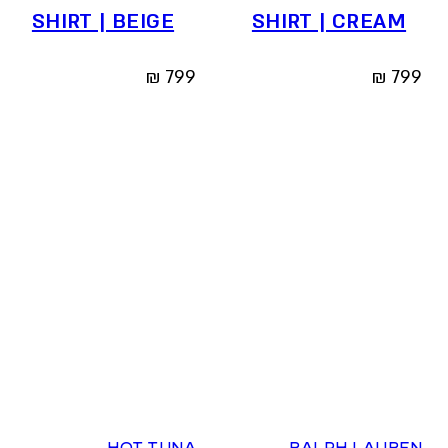
SHIRT | BEIGE
SHIRT | CREAM
₪
799
₪
799
36
37
38
39
40
41
XS
S
M
L