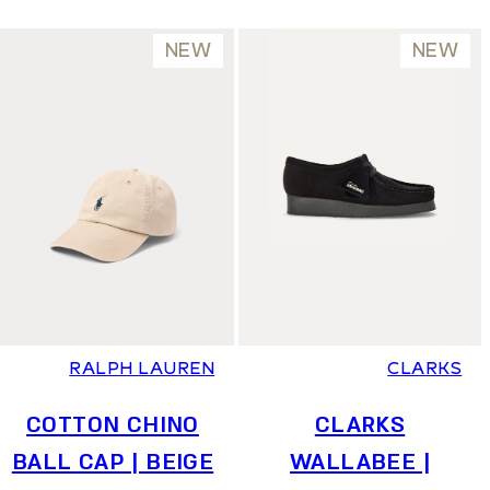
NEW
NEW
36
37
37.5
38
39
39.5
40
41
RALPH LAUREN
CLARKS
COTTON CHINO
CLARKS
BALL CAP | BEIGE
WALLABEE |