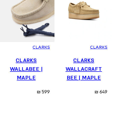
36
37
37.5
38
39
39.5
40
41
36
37
37.5
38
39
39.5
40
41
CLARKS
CLARKS
CLARKS
CLARKS
WALLABEE |
WALLACRAFT
MAPLE
BEE | MAPLE
₪
599
₪
649