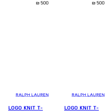
₪
500
₪
500
XS
S
M
L
XS
S
M
L
RALPH LAUREN
RALPH LAUREN
LOGO KNIT T-
LOGO KNIT T-