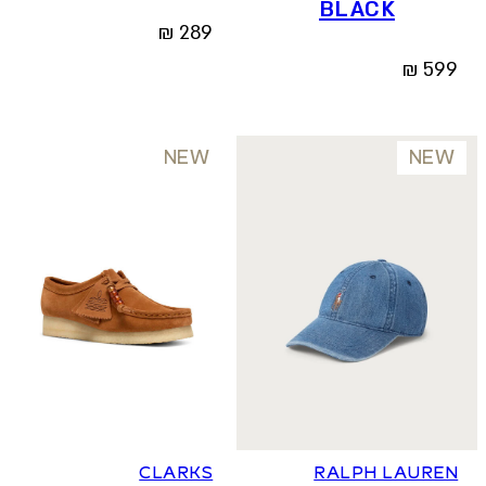
BLACK
₪
289
₪
599
NEW
NEW
36
37
37.5
38
39
39.5
40
41
CLARKS
RALPH LAUREN