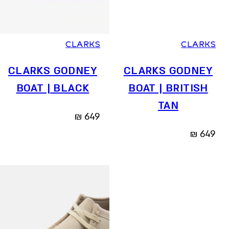
36
37
37.5
38
39
39.5
40
41
36
37
37.5
38
39
39.5
40
41
CLARKS
CLARKS
CLARKS GODNEY
CLARKS GODNEY
BOAT | BLACK
BOAT | BRITISH
TAN
₪
649
₪
649