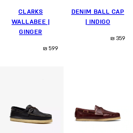
CLARKS
DENIM BALL CAP
WALLABEE |
| INDIGO
GINGER
₪
359
₪
599