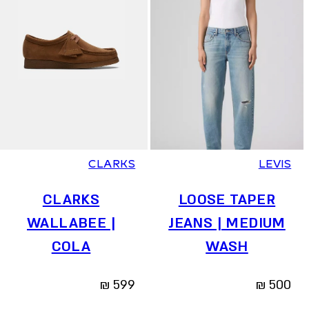
36
37
37.5
38
39
39.5
40
41
23
24
25
26
27
28
29
30
CLARKS
LEVIS
CLARKS
LOOSE TAPER
WALLABEE |
JEANS | MEDIUM
COLA
WASH
₪
599
₪
500