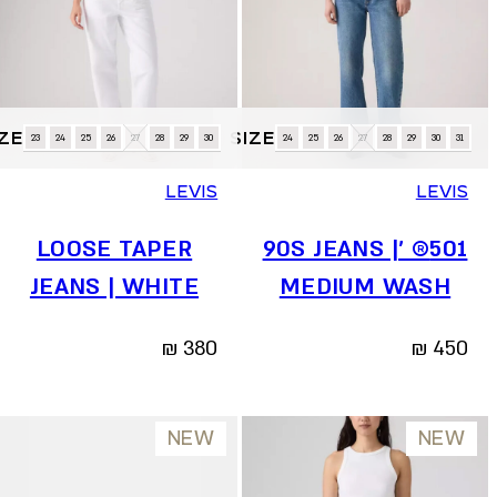
נעליים
למוצר
למוצר
23
24
25
26
27
28
29
30
24
25
26
27
28
29
30
31
זה
זה
יש
יש
LEVIS
LEVIS
מספר
מספר
סוגים.
סוגים.
LOOSE TAPER
501® ’90S JEANS |
ניתן
ניתן
לבחור
לבחור
JEANS | WHITE
MEDIUM WASH
את
את
האפשרויות
האפשרויות
₪
380
₪
450
בעמוד
בעמוד
המוצר
המוצר
NEW
NEW