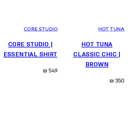
0
1
2
36
37
38
39
40
41
CORE STUDIO
HOT TUNA
CORE STUDIO |
HOT TUNA
ESSENTIAL SHIRT
CLASSIC CHIC |
BROWN
₪
549
₪
350
הח