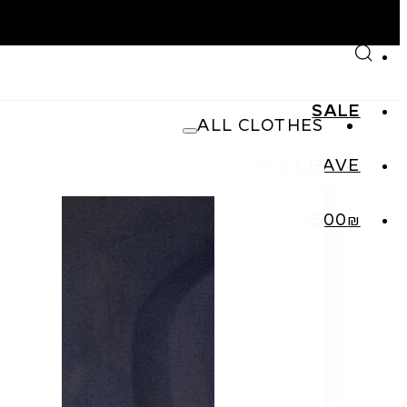
Skip to main content
Skip to footer
SALE
ALL CLOTHES
MUST HAVE
SHOP
₪UP TO 500