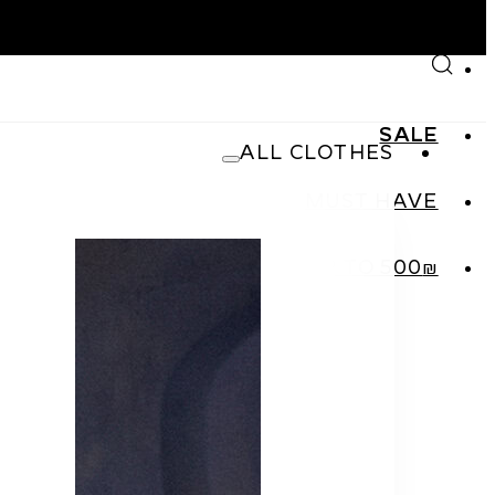
Skip to main content
Skip to footer
SALE
ALL CLOTHES
MUST HAVE
SHOP
₪UP TO 500