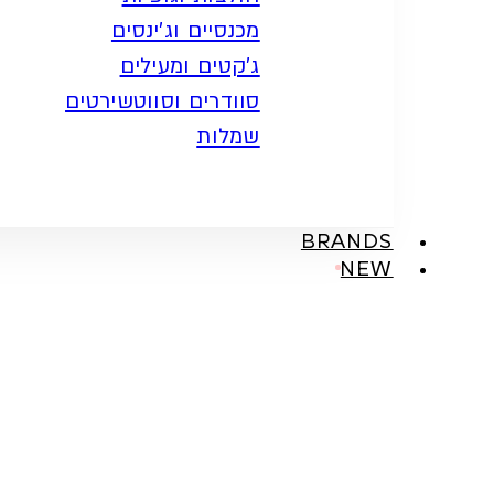
מכנסיים וג'ינסים
ג'קטים ומעילים
סוודרים וסווטשירטים
שמלות
BRANDS
NEW