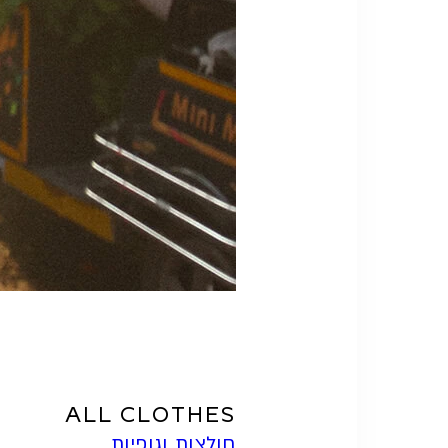
ALL CLOTHES
חולצות וגופיות