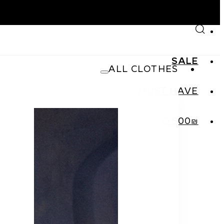
Skip to main content
Skip to footer
SALE
ALL CLOTHES
MUST HAVE
SHOP
₪UP TO 500